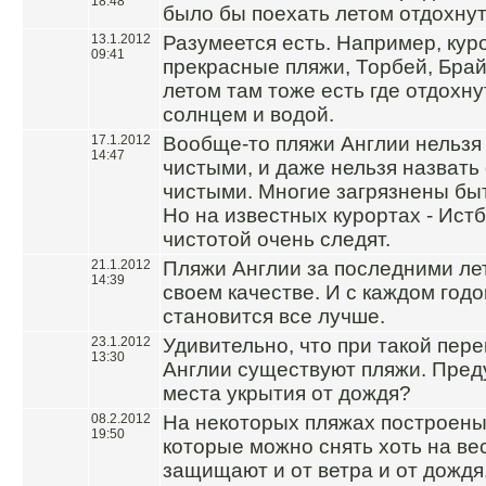
18:48
было бы поехать летом отдохнут
13.1.2012
Разумеется есть. Например, кур
09:41
прекрасные пляжи, Торбей, Брайт
летом там тоже есть где отдохну
солнцем и водой.
17.1.2012
Вообще-то пляжи Англии нельзя
14:47
чистыми, и даже нельзя назвать
чистыми. Многие загрязнены бы
Но на известных курортах - Истб
чистотой очень следят.
21.1.2012
Пляжи Англии за последними ле
14:39
своем качестве. И с каждом год
становится все лучше.
23.1.2012
Удивительно, что при такой пер
13:30
Англии существуют пляжи. Пред
места укрытия от дождя?
08.2.2012
На некоторых пляжах построены
19:50
которые можно снять хоть на ве
защищают и от ветра и от дождя