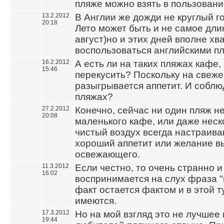
пляже можно взять в пользовани
13.2.2012
В Англии же дожди не круглый го
20:18
Лето может быть и не самое дли
август)но и этих дней вполне хва
воспользоваться английскими п
16.2.2012
А есть ли на таких пляжах кафе,
15:46
перекусить? Поскольку на свеже
разыгрывается аппетит. И соблю
пляжах?
27.2.2012
Конечно, сейчас ни один пляж н
20:08
маленького кафе, или даже неск
чистый воздух всегда настраив
хороший аппетит или желание в
освежающего.
11.3.2012
Если честно, то очень странно 
16:02
воспринимается на слух фраза "
факт остается фактом и в этой 
имеются.
17.3.2012
Но на мой взгляд это не лучшее
19:44